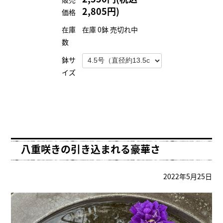
2,805円)
価格
在庫
在庫 0鉢 売切れ中
数
鉢サ
イズ
八重咲きの引き込まれる豪華さ
2022年5月25日