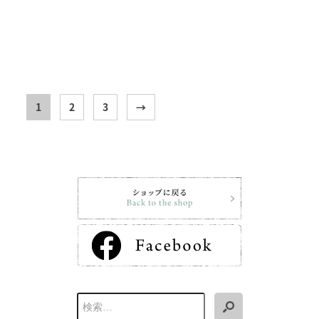
1
2
3
→