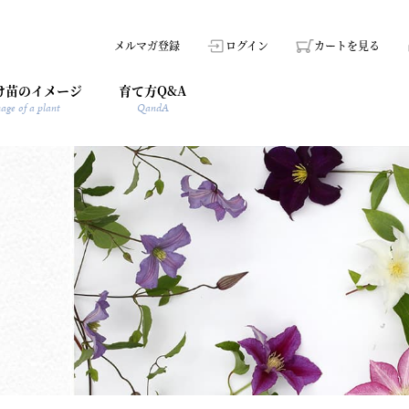
メルマガ登録
ログイン
カートを見る
け苗のイメージ
育て方Q&A
age of a plant
QandA