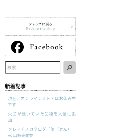
新着記事
現在、オンラインストアはお休み中
です
欠品が続いていた品種を大幅に追
加！
クレマチスカタログ「旋（せん）」
vol.1販売開始